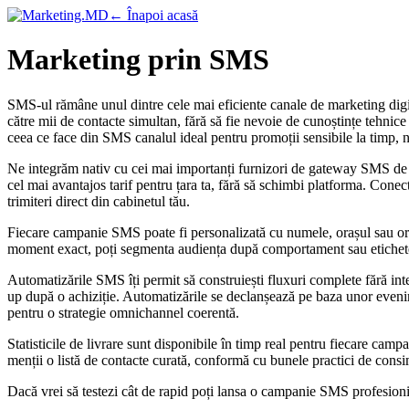
← Înapoi acasă
Marketing prin SMS
SMS-ul rămâne unul dintre cele mai eficiente canale de marketing dig
către mii de contacte simultan, fără să fie nevoie de cunoștințe tehnice
ceea ce face din SMS canalul ideal pentru promoții sensibile la timp, no
Ne integrăm nativ cu cei mai importanți furnizori de gateway SMS de
cel mai avantajos tarif pentru țara ta, fără să schimbi platforma. Conec
trimiteri direct din cabinetul tău.
Fiecare campanie SMS poate fi personalizată cu numele, orașul sau orice
moment exact, poți segmenta audiența după comportament sau etichete ș
Automatizările SMS îți permit să construiești fluxuri complete fără in
up după o achiziție. Automatizările se declanșează pe baza unor even
pentru o strategie omnichannel coerentă.
Statisticile de livrare sunt disponibile în timp real pentru fiecare camp
menții o listă de contacte curată, conformă cu bunele practici de con
Dacă vrei să testezi cât de rapid poți lansa o campanie SMS profesioni