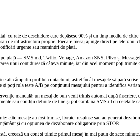
ital, cu rate de deschidere care depășesc 90% și un timp mediu de citir
 sau de infrastructură proprie. Fiecare mesaj ajunge direct pe telefonul cl
tificări urgente sau reamintiri de plată.
 pe piață — SMS.md, Twilio, Vonage, Amazon SNS, Plivo și MessageBird
tarea unui cont durează câteva minute, iar din acel moment poți trimite c
 alt câmp din profilul contactului, astfel încât mesajele să pară scrise 
i poți rula teste A/B pe conținutul mesajului pentru a identifica varian
tervenție manuală: un mesaj de bun venit trimis automat după înscriere, 
imente sau condiții definite de tine și pot combina SMS-ul cu celelalt
anie: câte mesaje au fost trimise, livrate, respinse sau au generat dezabon
simțământ și cu opțiunea de dezabonare obligatorie prin STOP.
stă, creează un cont și trimite primul mesaj în mai puțin de zece minute.