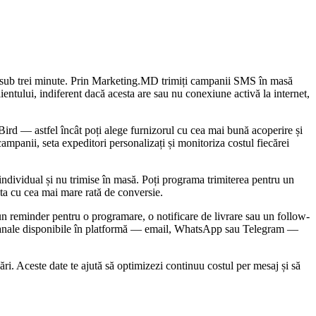
e sub trei minute. Prin Marketing.MD trimiți campanii SMS în masă
ientului, indiferent dacă acesta are sau nu conexiune activă la internet,
 — astfel încât poți alege furnizorul cu cea mai bună acoperire și
ampanii, seta expeditori personalizați și monitoriza costul fiecărei
individual și nu trimise în masă. Poți programa trimiterea pentru un
ta cu cea mai mare rată de conversie.
un reminder pentru o programare, o notificare de livrare sau un follow-
e canale disponibile în platformă — email, WhatsApp sau Telegram —
ări. Aceste date te ajută să optimizezi continuu costul per mesaj și să